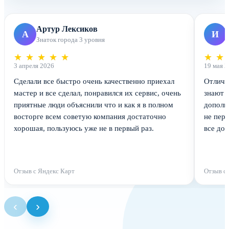
Артур Лексиков
А
И
Знаток города 3 уровня
★
★
★
★
★
★
★
3 апреля 2026
19 мая 2
Сделали все быстро очень качественно приехал
Отличн
мастер и все сделал, понравился их сервис, очень
знают т
приятные люди объяснили что и как я в полном
дополн
восторге всем советую компания достаточно
не пер
хорошая, пользуюсь уже не в первый раз.
все до
Отзыв с Яндекс Карт
Отзыв с
‹
›