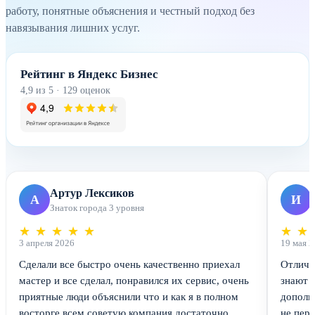
работу, понятные объяснения и честный подход без
навязывания лишних услуг.
Рейтинг в Яндекс Бизнес
4,9 из 5 · 129 оценок
Артур Лексиков
А
И
Знаток города 3 уровня
★
★
★
★
★
★
★
3 апреля 2026
19 мая 2
Сделали все быстро очень качественно приехал
Отличн
мастер и все сделал, понравился их сервис, очень
знают т
приятные люди объяснили что и как я в полном
дополн
восторге всем советую компания достаточно
не пер