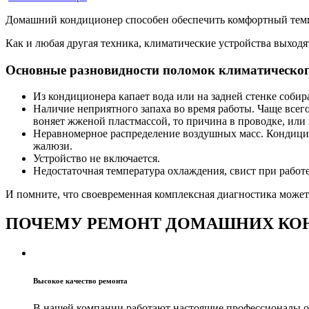
Домашний кондиционер способен обеспечить комфортный тем
Как и любая другая техника, климатические устройства выходят
Основные разновидности поломок климатическог
Из кондиционера капает вода или на задней стенке собир
Наличие неприятного запаха во время работы. Чаще всего
воняет жженой пластмассой, то причина в проводке, или п
Неравномерное распределение воздушных масс. Кондицио
жалюзи.
Устройство не включается.
Недостаточная температура охлаждения, свист при работе
И помните, что своевременная комплексная диагностика може
ПОЧЕМУ РЕМОНТ ДОМАШНИХ КО
Высокое качество ремонта
В нашей компании работают настоящие профессионалы о