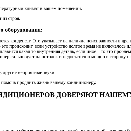
пературный климат в вашем помещении.
 из строя.
о оборудования:
ается конденсат. Это указывает на наличие неисправности в дре
 это происходит, если устройство долгое время не включалось ил
лавится какая-то внутренняя деталь, если иное – то это проблем
нер сильно дует на потолок и недостаточно мощно в сторону п
, другие неприятные звуки.
т помочь продлить жизнь вашему кондиционеру.
НДИЦИОНЕРОВ ДОВЕРЯЮТ НАШЕМУ
тлично разбирающие в климатической техники и обладающие бо