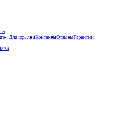
ier
ra
Для юр. лиц
Контакты
Отзывы
Гарантии
e
atsu