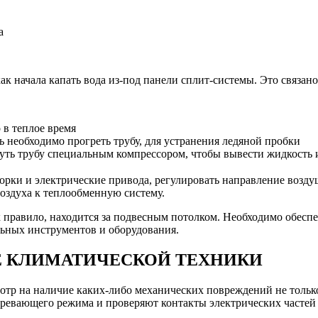
а
ак начала капать вода из-под панели сплит-системы. Это связан
 в теплое время
ь необходимо прогреть трубу, для устранения ледяной пробки
дуть трубу специальным компрессором, чтобы вывести жидкость 
рки и электрические привода, регулировать направление воздуш
воздуха к теплообменную систему.
ак правило, находится за подвесным потолком. Необходимо обесп
льных инструментов и оборудования.
Е КЛИМАТИЧЕСКОЙ ТЕХНИКИ
тр на наличие каких-либо механических повреждений не только 
ревающего режима и проверяют контакты электрических частей 