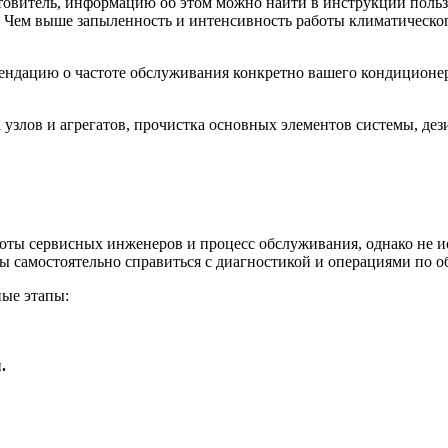
овитель, информацию об этом можно найти в инструкции польз
т. Чем выше запыленность и интенсивность работы климатическо
ндацию о частоте обслуживания конкретно вашего кондиционера
узлов и агрегатов, прочистка основных элементов системы, дез
ты сервисных инженеров и процесс обслуживания, однако не ис
ы самостоятельно справиться с диагностикой и операциями по 
ные этапы:
.