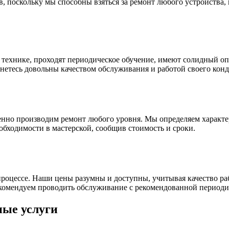
 поскольку мы способны взяться за ремонт любого устройства, 
ехнике, проходят периодическое обучение, имеют солидный опы
нетесь довольны качеством обслуживания и работой своего кон
венно производим ремонт любого уровня. Мы определяем характе
еобходимости в мастерской, сообщив стоимость и сроки.
процессе. Наши цены разумны и доступны, учитывая качество ра
екомендуем проводить обслуживание с рекомендованной период
ные услуги