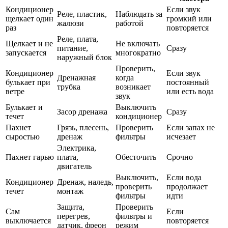
Кондиционер
Если звук
Реле, пластик,
Наблюдать за
щелкает один
громкий или
жалюзи
работой
раз
повторяется
Реле, плата,
Щелкает и не
Не включать
питание,
Сразу
запускается
многократно
наружный блок
Проверить,
Кондиционер
Если звук
Дренажная
когда
булькает при
постоянный
трубка
возникает
ветре
или есть вода
звук
Булькает и
Выключить
Засор дренажа
Сразу
течет
кондиционер
Пахнет
Грязь, плесень,
Проверить
Если запах не
сыростью
дренаж
фильтры
исчезает
Электрика,
Пахнет гарью
плата,
Обесточить
Срочно
двигатель
Выключить,
Если вода
Кондиционер
Дренаж, наледь,
проверить
продолжает
течет
монтаж
фильтры
идти
Защита,
Проверить
Сам
Если
перегрев,
фильтры и
выключается
повторяется
датчик, фреон
режим