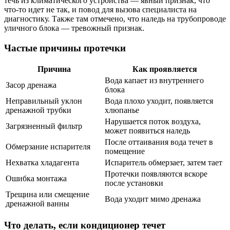
течь из климатического устройства — явный признак, что
что-то идет не так, и повод для вызова специалиста на
диагностику. Также там отмечено, что наледь на трубопроводе
уличного блока — тревожный признак.
Частые причины протечки
Причина
Как проявляется
Вода капает из внутреннего
Засор дренажа
блока
Неправильный уклон
Вода плохо уходит, появляется
дренажной трубки
хлюпанье
Нарушается поток воздуха,
Загрязненный фильтр
может появиться наледь
После оттаивания вода течет в
Обмерзание испарителя
помещение
Нехватка хладагента
Испаритель обмерзает, затем тает
Протечки появляются вскоре
Ошибка монтажа
после установки
Трещина или смещение
Вода уходит мимо дренажа
дренажной ванны
Что делать, если кондиционер течет