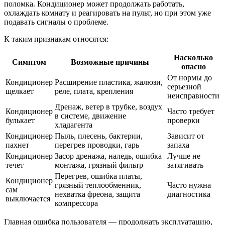
поломка. Кондиционер может продолжать работать,
охлаждать комнату и реагировать на пульт, но при этом уже
подавать сигналы о проблеме.
К таким признакам относятся:
Насколько
Симптом
Возможные причины
опасно
От нормы до
Кондиционер
Расширение пластика, жалюзи,
серьезной
щелкает
реле, плата, крепления
неисправности
Дренаж, ветер в трубке, воздух
Кондиционер
Часто требует
в системе, движение
булькает
проверки
хладагента
Кондиционер
Пыль, плесень, бактерии,
Зависит от
пахнет
перегрев проводки, гарь
запаха
Кондиционер
Засор дренажа, наледь, ошибка
Лучше не
течет
монтажа, грязный фильтр
затягивать
Перегрев, ошибка платы,
Кондиционер
грязный теплообменник,
Часто нужна
сам
нехватка фреона, защита
диагностика
выключается
компрессора
Главная ошибка пользователя — продолжать эксплуатацию,