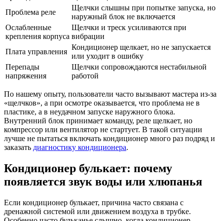
Щелчки слышны при попытке запуска, но
Проблема реле
наружный блок не включается
Ослабленные
Щелчки и треск усиливаются при
крепления корпуса
вибрации
Кондиционер щелкает, но не запускается
Плата управления
или уходит в ошибку
Перепады
Щелчки сопровождаются нестабильной
напряжения
работой
По нашему опыту, пользователи часто вызывают мастера из-за
«щелчков», а при осмотре оказывается, что проблема не в
пластике, а в неудачном запуске наружного блока.
Внутренний блок принимает команду, реле щелкает, но
компрессор или вентилятор не стартует. В такой ситуации
лучше не пытаться включать кондиционер много раз подряд и
заказать
диагностику кондиционера
.
Кондиционер булькает: почему
появляется звук воды или хлюпанья
Если кондиционер булькает, причина часто связана с
дренажной системой или движением воздуха в трубке.
Особенно часто бульканье слышно, когда кондиционер